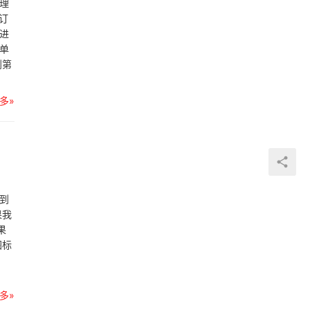
理
订
进
单
到第
多»
到
果我
果
图标
多»