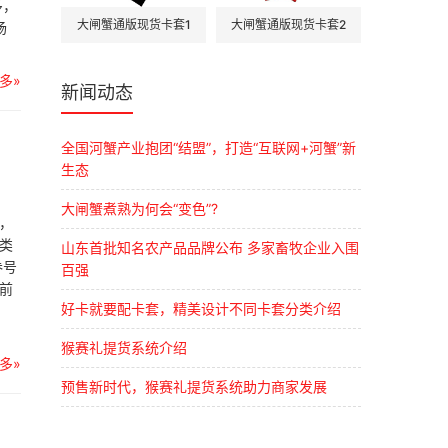
多，
大闸蟹通版现货卡套1
大闸蟹通版现货卡套2
场
多»
新闻动态
全国河蟹产业抱团“结盟”，打造“互联网+河蟹”新
生态
大闸蟹煮熟为何会“变色”?
，
分类
山东首批知名农产品品牌公布 多家畜牧企业入围
券号
百强
前
好卡就要配卡套，精美设计不同卡套分类介绍
猴赛礼提货系统介绍
多»
预售新时代，猴赛礼提货系统助力商家发展