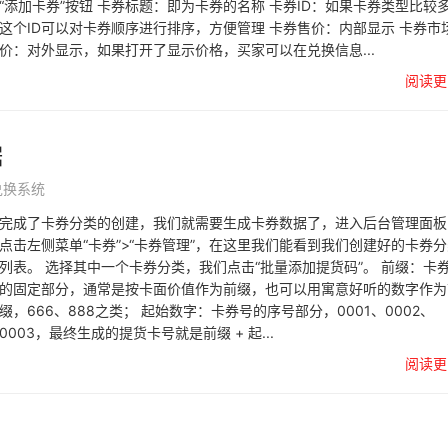
“添加卡券”按钮 卡券标题：即为卡券的名称 卡券ID：如果卡券类型比较
这个ID可以对卡券顺序进行排序，方便管理 卡券售价：内部显示 卡券市
价：对外显示，如果打开了显示价格，买家可以在兑换信息...
阅读更
据
兑换系统
完成了卡券分类的创建，我们就需要生成卡券数据了，进入后台管理面板
点击左侧菜单“卡券”>“卡券管理”，在这里我们能看到我们创建好的卡券
列表。 选择其中一个卡券分类，我们点击“批量添加提货码”。 前缀：卡
的固定部分，通常是按卡面价值作为前缀，也可以用寓意好听的数字作为
缀，666、888之类； 起始数字：卡券号的序号部分，0001、0002、
0003，最终生成的提货卡号就是前缀 + 起...
阅读更