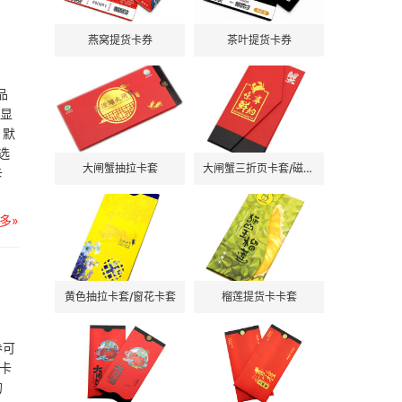
燕窝提货卡券
茶叶提货卡券
品
格显
，默
选
大闸蟹抽拉卡套
大闸蟹三折页卡套/磁吸卡套
卡
多»
黄色抽拉卡套/窗花卡套
榴莲提货卡卡套
券可
卡
的