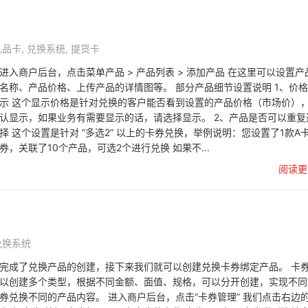
礼品卡
,
兑换系统
,
提货卡
进入商户后台，点击菜单产品 > 产品列表 > 添加产品 在这里可以设置产
名称、产品价格、上传产品的详情图等。 部分产品细节设置说明 1、价
示 这个显示价格是针对兑换的客户能否看到设置的产品价格（市场价）
认显示，如果业务有需要显示的话，请选择显示。 2、产品是否可以重复
择 这个设置是针对 “多选2” 以上的卡券兑换，举例说明：您设置了1款A
券，关联了10个产品，可选2个进行兑换 如果不...
阅读更
兑换系统
完成了兑换产品的创建，接下来我们就可以创建兑换卡券绑定产品。 卡
以创建多个类型，根据不同金额、面值、规格，可以分开创建，实现不同
券兑换不同的产品内容。 进入商户后台，点击“卡券管理” 我们点击右边