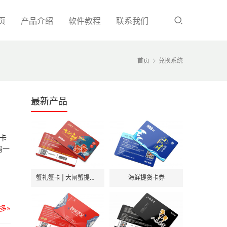
页
产品介绍
软件教程
联系我们
首页
兑换系统
最新产品
卡
码一
蟹礼蟹卡 | 大闸蟹提货卡券
海鲜提货卡券
多»