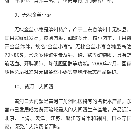
甜、纤维少、营养丰富、产量高等特点而驰名中外。
　　9、无棣金丝小枣
　　无棣金丝小枣是滨州特产，产于山东省滨州市无棣县。
其果实鲜红发亮，皮薄肉脆，细嫩多汁，核小肉丰，干果掰
开金丝绵绵，故名“金丝小枣”。无棣金丝小枣含糖量高达
70~80%，富含多种维生素及钙、磷、铁等矿物质，具有舒
筋活血、开脾润肺、降低胆固醇等功能。2006年2月，国家
质检总局批准对无棣金丝小枣实施地理标志产品保护。
　　10、黄河口大闸蟹
　　黄河口大闸蟹是黄河三角洲地区特有的名贵水产品，东
营市已发展成为黄河流域最大的大闸蟹生产基地，产品远销
北京、上海、天津、江苏、浙江等省市和韩国、日本等国
家，深受广大消费者青睐。