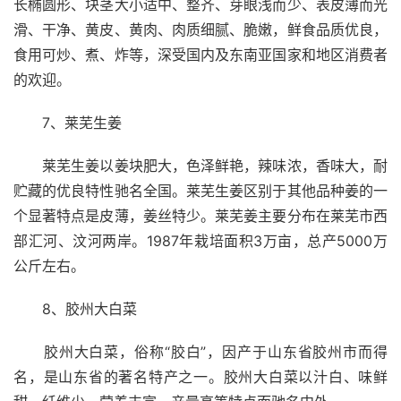
长椭圆形、块茎大小适中、整齐、芽眼浅而少、表皮薄而光
滑、干净、黄皮、黄肉、肉质细腻、脆嫩，鲜食品质优良，
食用可炒、煮、炸等，深受国内及东南亚国家和地区消费者
的欢迎。
　　7、莱芜生姜
　　莱芜生姜以姜块肥大，色泽鲜艳，辣味浓，香味大，耐
贮藏的优良特性驰名全国。莱芜生姜区别于其他品种姜的一
个显著特点是皮薄，姜丝特少。莱芜姜主要分布在莱芜市西
部汇河、汶河两岸。1987年栽培面积3万亩，总产5000万
公斤左右。
　　8、胶州大白菜
　　胶州大白菜，俗称“胶白”，因产于山东省胶州市而得
名，是山东省的著名特产之一。胶州大白菜以汁白、味鲜